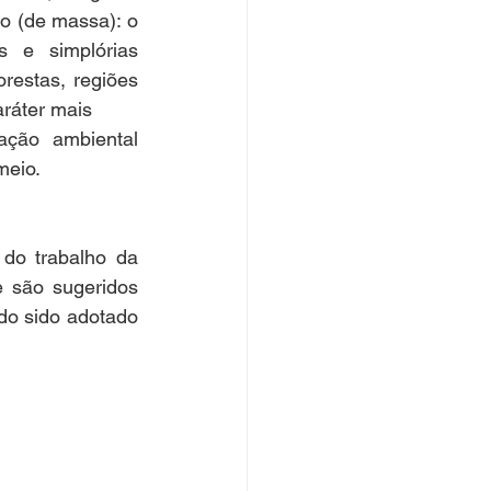
o (de massa): o 
 e simplórias 
restas, regiões 
aráter mais
ção ambiental 
meio.
do trabalho da 
 são sugeridos 
do sido adotado 