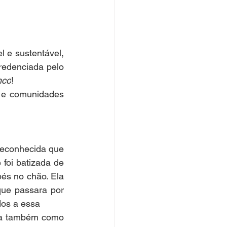
e sustentável, 
redenciada pelo 
nco
! 
 e comunidades 
reconhecida que 
oi batizada de 
és no chão. Ela 
ue passara por 
dos a essa
ada também como 