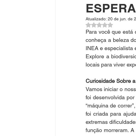
ESPERA
Atualizado:
20 de jun. de 
Avaliado com NaN d
Para você que está 
conheça a beleza do
INEA e especialista 
Explore a biodivers
locais para viver ex
Curiosidade Sobre a 
Vamos iniciar o noss
foi desenvolvida po
“máquina de correr”,
foi criada para aju
extremas dificuldade
função morreram. A 