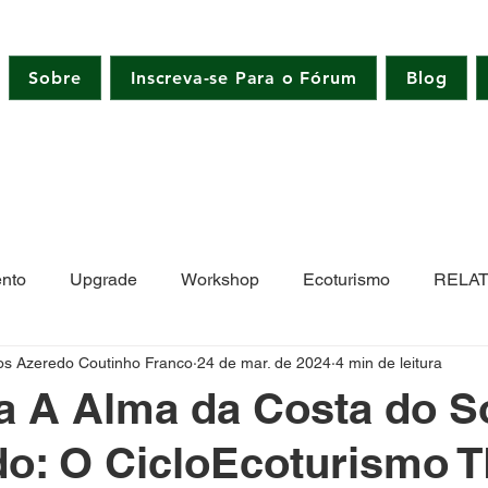
Sobre
Inscreva-se Para o Fórum
Blog
nto
Upgrade
Workshop
Ecoturismo
RELA
tos Azeredo Coutinho Franco
24 de mar. de 2024
4 min de leitura
ol
Longa Distância
Gran Fondo
Ciclismo de Est
 A Alma da Costa do S
o: O CicloEcoturismo 