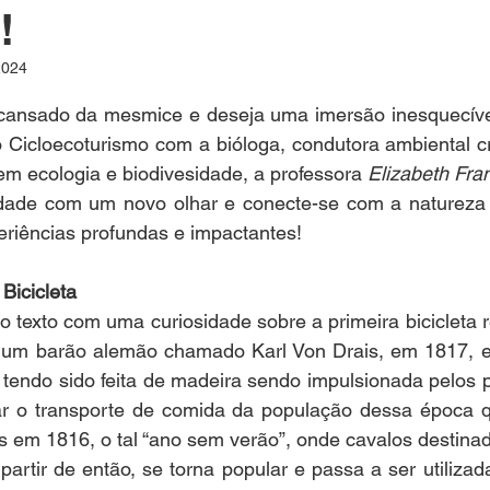
!
2024
e 5 estrelas.
cansado da mesmice e deseja uma imersão inesquecível 
 Cicloecoturismo com a bióloga, 
condutora ambiental c
em ecologia e biodivesidade, a professora 
Elizabeth Fra
idade com um novo olhar e conecte-se com a natureza
periências profundas e impactantes! 
Bicicleta
o texto com uma curiosidade sobre a primeira bicicleta 
r um barão alemão chamado Karl Von Drais, em 1817, e f
 tendo sido feita de madeira sendo impulsionada pelos p
dar o transporte de comida da população dessa época q
s em 1816, o tal “ano sem verão”, onde cavalos destina
partir de então, se torna popular e passa a ser utiliz