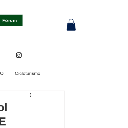
Fórum
TO
Cicloturismo
rada
Dicas de Ciclsimo
ol
TE