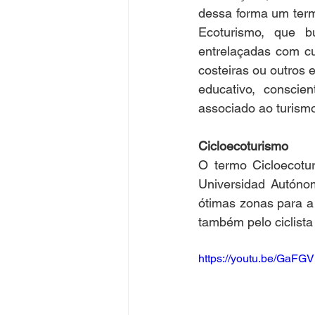
dessa forma um termo
Ecoturismo, que bu
entrelaçadas com cu
costeiras ou outros 
educativo, conscie
associado ao turismo
Cicloecoturismo
O termo Cicloecotu
Universidad Autóno
ótimas zonas para a 
também pelo ciclist
https://youtu.be/GaFG