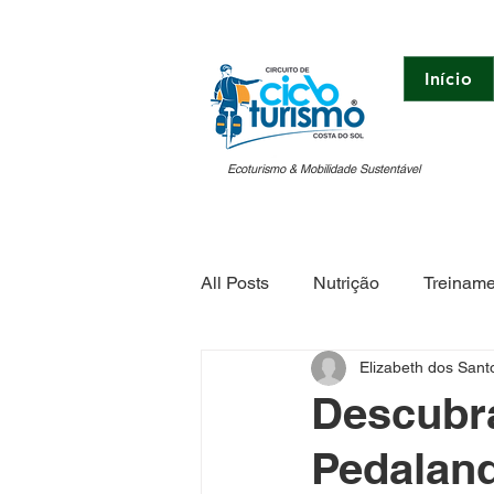
Início
Ecoturismo & Mobilidade Sustentável
All Posts
Nutrição
Treiname
Elizabeth dos San
Vida Saudável
Costa do S
Descubra
Pedaland
Ciclismo