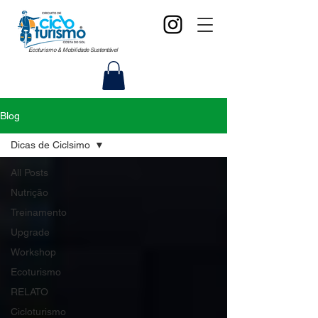
Ecoturismo & Mobilidade Sustentável
Blog
Dicas de Ciclsimo
All Posts
Nutrição
Treinamento
Upgrade
Workshop
Ecoturismo
RELATO
Cicloturismo