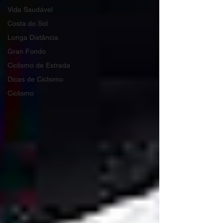
Vida Saudável
Costa do Sol
Longa Distância
Gran Fondo
Ciclismo de Estrada
Dicas de Ciclsimo
Ciclismo