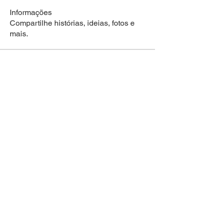
Informações
Compartilhe histórias, ideias, fotos e
mais.
membros
ElPaPe
Seguir
ElPaPe
Ver todos os membros (1)
Políticas da Empresa
Política de Privacidade
Política de Cookies
© 2023 Cicloturismo Costa do Sol.
EPP EDIX